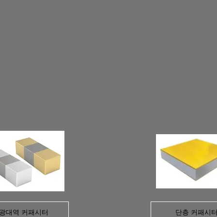
광 네트워크
광대역 커패시터
단층 커패시