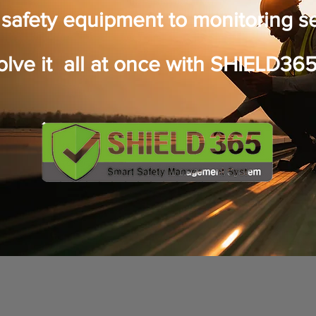
safety equipment to monitoring s
olve it all at once with SHIELD365