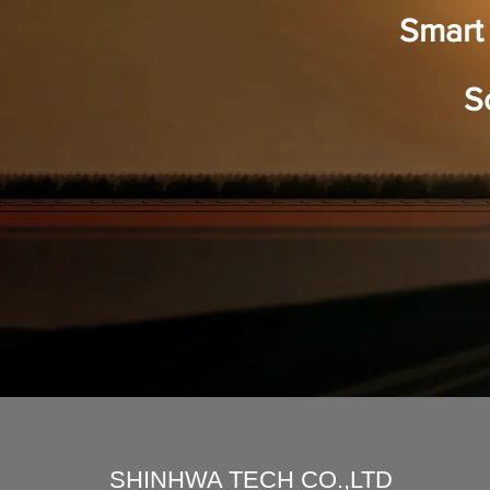
Smart 
S
SHINHWA TECH CO.,LTD​