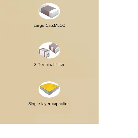
Large Cap.MLCC
3 Terminal fillter
Single layer capacitor