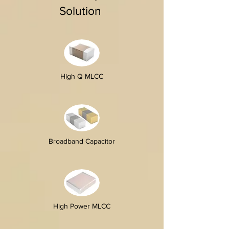
Solution
High Q MLCC
Broadband Capacitor
High Power MLCC